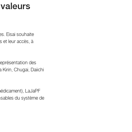
 valeurs
es. Eisai souhaite
 et leur accès, à
 représentation des
 Kirin, Chugai, Daiichi
 médicament), LaJaPF
onsables du système de