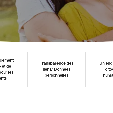
agement
Transparence des
Un eng
 et de
liens/ Données
cito
pour les
personnelles
huma
ents