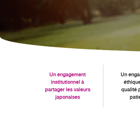
Un engagement
Un eng
institutionnel à
éthique
partager les valeurs
qualité 
japonaises
pati