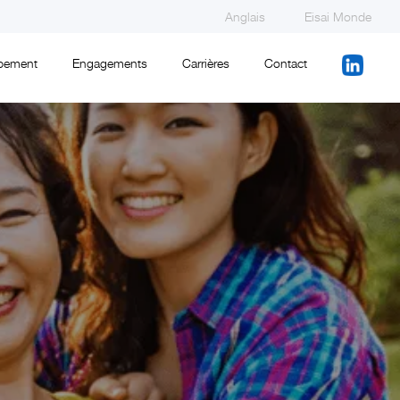
Anglais
Eisai Monde
pement
Engagements
Carrières
Contact