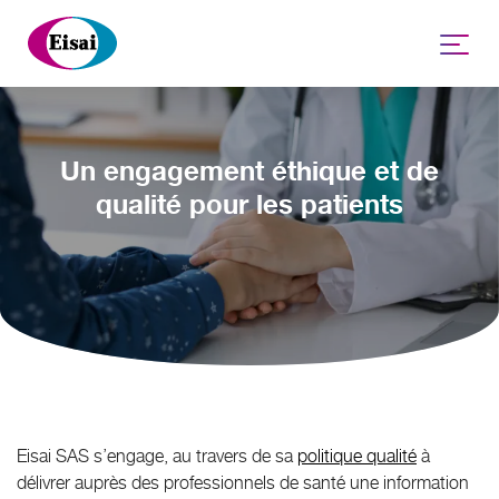
Nous connaître
Aires thérapeutiques
Un engagement éthique et de
qualité pour les patients
Recherche & Développement
Engagements
Carrières
Contact
Eisai SAS s’engage, au travers de sa
politique qualité
à
délivrer auprès des professionnels de santé une information